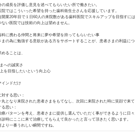
分の成長を評価し意見を述べてもらいたい所で働きたい。
医院ではこういった希望を持った歯科衛生士さんを応援しています。
は開業20年目で１日60人の来院数がある歯科医院でスキルアップを目指すに
少ない医院では技術の向上は望めません。
歯科に携わる仲間と将来に夢や希望を持ってもらいたい事
さまの為に勉強する意欲がある方をサポートすることが、患者さまの利益につ
求めることは、
さまへの誠実さ
と上を目指したいという向上心
マインドだけ
に対する思い：
一丸となり来院された患者さまをもてなし、次回に来院された時に笑顔で来て
する思い：
治療パターンを考え、患者さまに提供し選んでいただく事ができるように日々
終診時にここに来て治療してもらえて良かったと言って頂きたく思います。
何より一番うれしい瞬間ですね。