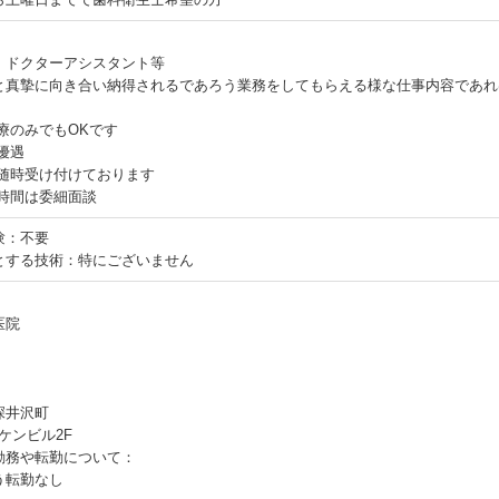
：
、ドクターアシスタント等
と真摯に向き合い納得されるであろう業務をしてもらえる様な仕事内容であれ
療のみでもOKです
優遇
、随時受け付けております
、時間は委細面談
験：不要
とする技術：特にございません
医院
深井沢町
ンケンビル2F
勤務や転勤について：
う転勤なし