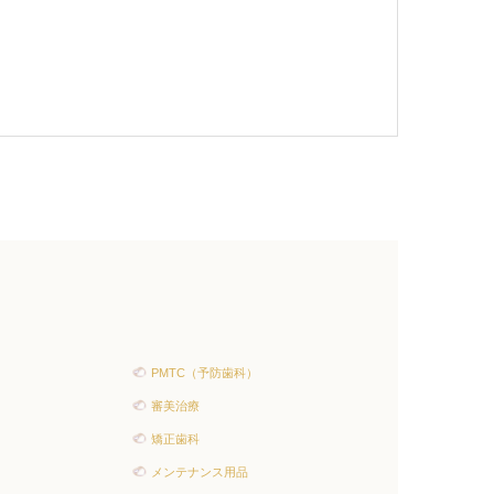
PMTC（予防歯科）
審美治療
矯正歯科
メンテナンス用品