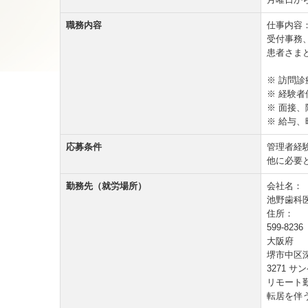
職務内容
仕事内容
受付事務
患者さま
※ 訪問診
※ 経験者
※ 面接
※ 給与
応募条件
管理者経
他に必要
勤務先（就労場所）
会社名：
池野歯科
住所：
599-8236
大阪府
堺市中区
3271 サ
リモート
転居を伴