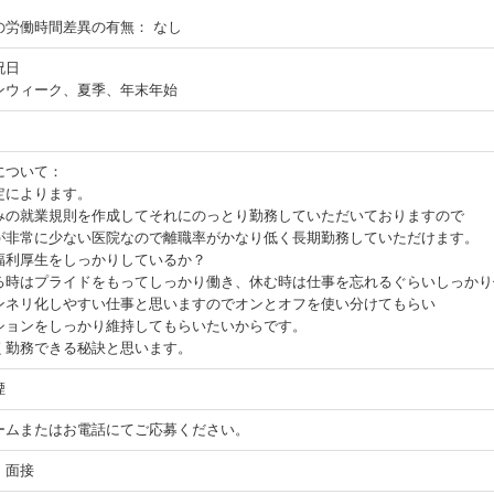
の労働時間差異の有無：
なし
祝日
ンウィーク、夏季、年末年始
について：
定によります。
みの就業規則を作成してそれにのっとり勤務していただいておりますので
が非常に少ない医院なので離職率がかなり低く長期勤務していただけます。
福利厚生をしっかりしているか？
る時はプライドをもってしっかり働き、休む時は仕事を忘れるぐらいしっかり
ンネリ化しやすい仕事と思いますのでオンとオフを使い分けてもらい
ションをしっかり維持してもらいたいからです。
く勤務できる秘訣と思います。
煙
ームまたはお電話にてご応募ください。
 面接