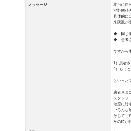
メッセージ
本当に自
池野歯科
具体的に
来院数が
◆ 同じ
◆ 患者
ですから
1）患者
2）もっ
といった
患者さま
スタッフ
治療に対
いろんな
そして、
その時が