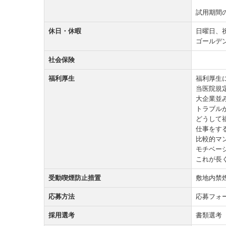
試用期間
休日・休暇
日曜日、
ゴールデ
社会保険
福利厚生
福利厚生
当医院規
大企業並
トラブル
どうして
仕事をす
比較的マ
モチベー
これが長
受動喫煙防止措置
敷地内禁
応募方法
応募フォ
採用選考
書類選考