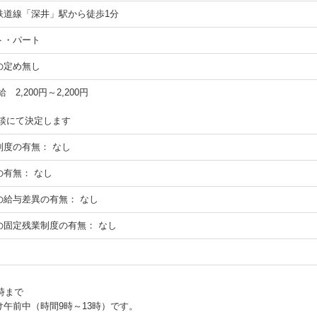
鉄道線「深井」駅から徒歩1分
ト・パート
の定め無し
給 2,200円～2,200円
面談にて決定します
制度の有無：
なし
の有無：
なし
の給与差異の有無：
なし
の固定残業制度の有無：
なし
0時まで
け午前中（時間9時～13時）です。