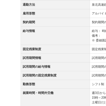
通勤方法
泉北高速
雇用形態
アルバイ
契約期間
契約期間
給与情報
給与：
時
備考：
※ 委細
固定残業制度
固定残業
試用期間情報
試用期間
試用期間の給与情報
試用期間
試用期間の固定残業制度
試用期間
勤務形態
シフト制
就業時間・時間外労働
週3日から
15時～2
土曜日だ